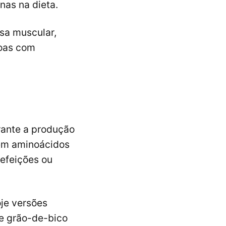
nas na dieta.
sa muscular,
soas com
rante a produção
a em aminoácidos
refeições ou
oje versões
 e grão-de-bico