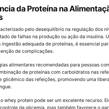
ncia da Proteína na Alimentaç
s
acterizado pelo desequilíbrio na regulação dos ní
tado de falhas na produção ou ação da insulina. 
 ingestão adequada de proteínas, é essencial par
venção de complicações.
égias alimentares recomendadas para pessoas com
mbinação de proteínas com carboidratos nas refei
ce glicêmico das refeições, promovendo uma liber
angue.
 o whey protein pode ser um excelente recurso. E
o controle da glicemia, mas também favorece o g