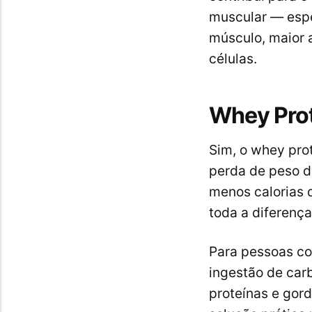
muscular — espe
músculo, maior a
células.
Whey Prot
Sim, o whey pro
perda de peso d
menos calorias 
toda a diferença
Para pessoas co
ingestão de car
proteínas e gor