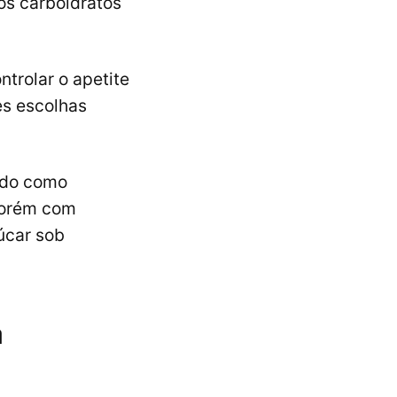
os carboidratos
trolar o apetite
es escolhas
zado como
porém com
úcar sob
a