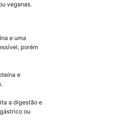
ou veganas.
ína e uma
essível, porém
teína e
.
ta a digestão e
gástrico ou