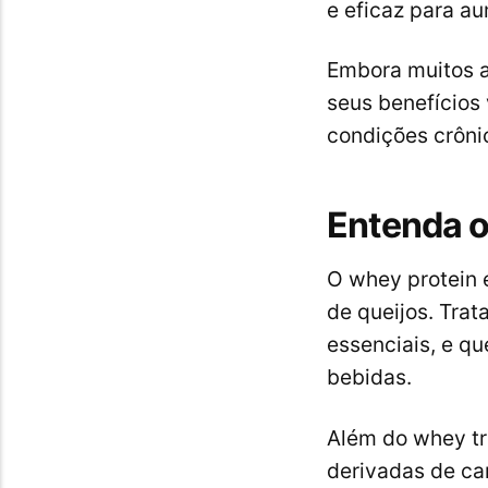
e eficaz para a
Embora muitos a
seus benefícios
condições crôni
Entenda o
O whey protein 
de queijos. Trat
essenciais, e qu
bebidas.
Além do whey tra
derivadas de car