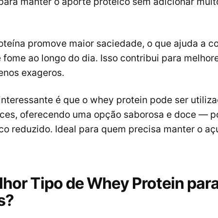
 para manter o aporte proteico sem adicionar muit
oteína promove maior saciedade, o que ajuda a con
e fome ao longo do dia. Isso contribui para melhor
enos exageros.
interessante é que o whey protein pode ser utili
doces, oferecendo uma opção saborosa e doce — 
co reduzido. Ideal para quem precisa manter o aç
lhor Tipo de Whey Protein par
s?