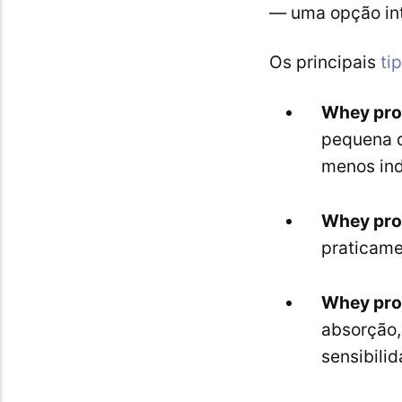
— uma opção int
Os principais
ti
Whey pro
pequena q
menos ind
Whey prot
praticame
Whey prot
absorção,
sensibilid