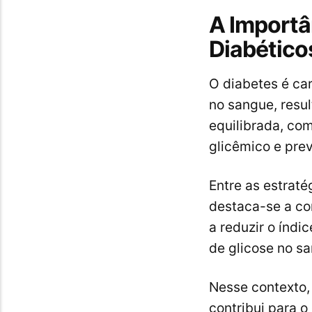
A Importâ
Diabético
O diabetes é car
no sangue, resul
equilibrada, com
glicêmico e pre
Entre as estrat
destaca-se a co
a reduzir o índi
de glicose no s
Nesse contexto,
contribui para 