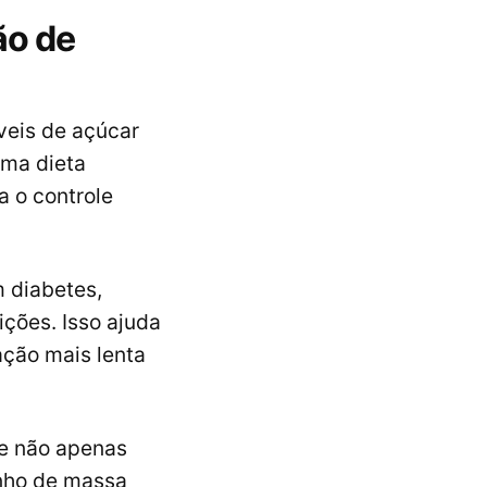
ão de
veis de açúcar
Uma dieta
a o controle
 diabetes,
ções. Isso ajuda
ação mais lenta
le não apenas
anho de massa