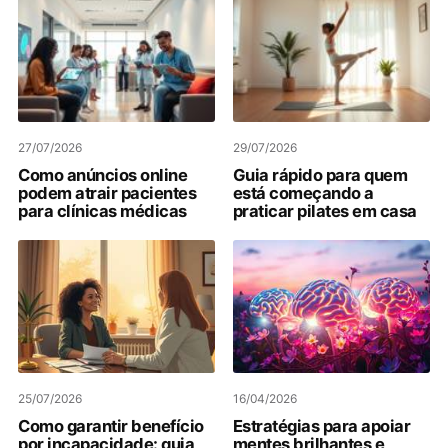
27/07/2026
29/07/2026
Como anúncios online
Guia rápido para quem
podem atrair pacientes
está começando a
para clínicas médicas
praticar pilates em casa
25/07/2026
16/04/2026
Como garantir benefício
Estratégias para apoiar
por incapacidade: guia
mentes brilhantes e